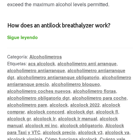
exceed the maximum alcohol levels permitted.
How does an antilock breathalyzer
work
?
ALCOLOCK
Sigue leyendo
interlock
breathalyzer
Categoría:
Alcoholímetros
Etiquetas:
acs alcolock
,
alcoholimetro anti arranque
,
alcoholimetro antiarranque
,
alcoholímetro antiarranque
dgt
,
alcoholimetro antiarranque obligatorio
,
alcoholimetro
antiarranque precio
,
alcoholímetro bloqueo
,
alcoholímetro coches nuevos
,
alcoholimetro flotas
,
alcoholímetro obligatorio dgt
,
alcoholímetro para coche
,
alcoholímetro pare
,
alcolock
,
alcolock 2022
,
alcolock
comprar
,
alcolock concord
,
alcolock dgt
,
alcolock fl
,
alcolock gr
,
alcolock lr
,
alcolock lr manual
,
alcolock
manual
,
alcolock mi inc
,
alcolock obligatorio
,
Alcolock
para Taxi y VTC
,
alcolock precio
,
alcolock v3
,
alcolock va
,
alcolock virginia
,
Cómo funciona alcolock
,
Cuánto vale