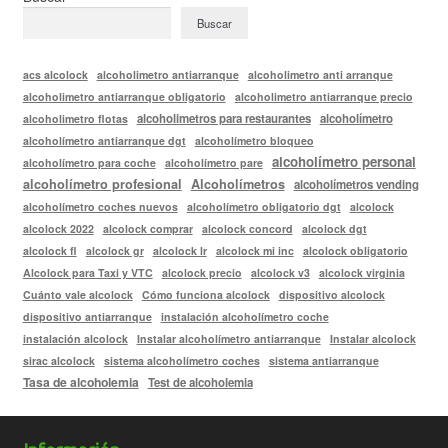
Buscar
acs alcolock
alcoholimetro antiarranque
alcoholimetro anti arranque
alcoholimetro antiarranque obligatorio
alcoholimetro antiarranque precio
alcoholimetros para restaurantes
alcoholímetro
alcoholimetro flotas
alcoholímetro antiarranque dgt
alcoholímetro bloqueo
alcoholímetro personal
alcoholímetro para coche
alcoholímetro pare
alcoholímetro profesional
Alcoholímetros
alcoholímetros vending
alcoholímetro coches nuevos
alcoholímetro obligatorio dgt
alcolock
alcolock 2022
alcolock comprar
alcolock concord
alcolock dgt
alcolock fl
alcolock gr
alcolock lr
alcolock mi inc
alcolock obligatorio
Alcolock para Taxi y VTC
alcolock precio
alcolock v3
alcolock virginia
Cuánto vale alcolock
Cómo funciona alcolock
dispositivo alcolock
dispositivo antiarranque
instalación alcoholímetro coche
instalación alcolock
Instalar alcoholímetro antiarranque
Instalar alcolock
sirac alcolock
sistema alcoholímetro coches
sistema antiarranque
Tasa de alcoholemia
Test de alcoholemia