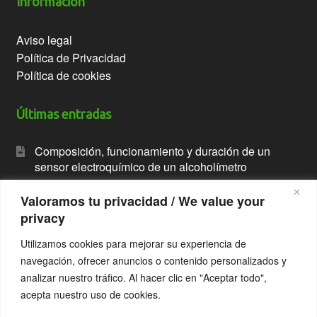
Información
Aviso legal
Política de Privacidad
Política de cookies
Últimas entradas
Composición, funcionamiento y duración de un
sensor electroquímico de un alcoholímetro
Alcoholímetro con impresora
Valoramos tu privacidad / We value your
privacy
Breathalyzer with printer
Utilizamos cookies para mejorar su experiencia de
Alcoholímetro antiarranque. Alcolock
navegación, ofrecer anuncios o contenido personalizados y
ALCOLOCK interlock breathalyzer
analizar nuestro tráfico. Al hacer clic en "Aceptar todo",
acepta nuestro uso de cookies.
Contacto