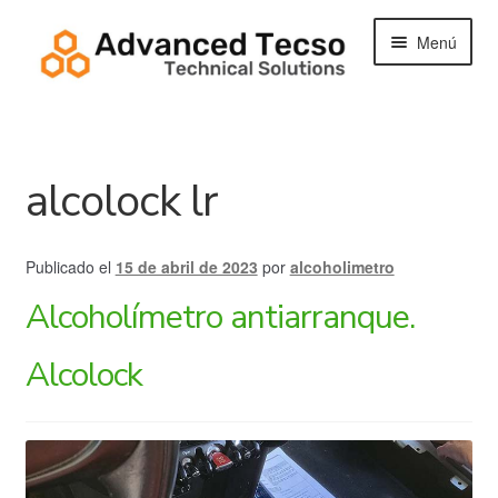
Ir
Ir
Menú
a
al
la
contenido
navegación
Tienda
alcolock lr
Contacto
Buscar:
Publicado el
15 de abril de 2023
por
alcoholimetro
Alcoholímetro antiarranque.
Alcolock