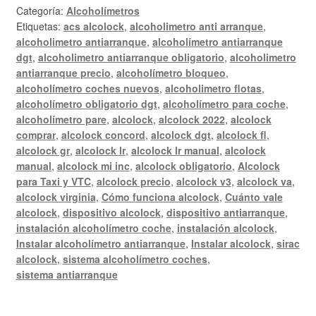
Categoría:
Alcoholímetros
Etiquetas:
acs alcolock
,
alcoholimetro anti arranque
,
alcoholimetro antiarranque
,
alcoholímetro antiarranque
dgt
,
alcoholimetro antiarranque obligatorio
,
alcoholimetro
antiarranque precio
,
alcoholímetro bloqueo
,
alcoholímetro coches nuevos
,
alcoholimetro flotas
,
alcoholímetro obligatorio dgt
,
alcoholímetro para coche
,
alcoholímetro pare
,
alcolock
,
alcolock 2022
,
alcolock
comprar
,
alcolock concord
,
alcolock dgt
,
alcolock fl
,
alcolock gr
,
alcolock lr
,
alcolock lr manual
,
alcolock
manual
,
alcolock mi inc
,
alcolock obligatorio
,
Alcolock
para Taxi y VTC
,
alcolock precio
,
alcolock v3
,
alcolock va
,
alcolock virginia
,
Cómo funciona alcolock
,
Cuánto vale
alcolock
,
dispositivo alcolock
,
dispositivo antiarranque
,
instalación alcoholímetro coche
,
instalación alcolock
,
Instalar alcoholímetro antiarranque
,
Instalar alcolock
,
sirac
alcolock
,
sistema alcoholímetro coches
,
sistema antiarranque