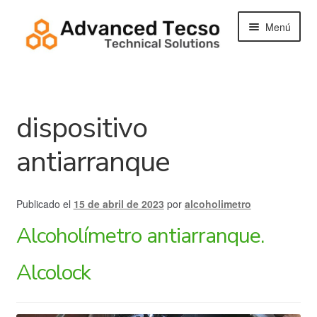
Ir
Ir
Menú
a
al
la
contenido
navegación
Tienda
dispositivo
Contacto
Buscar:
antiarranque
Publicado el
15 de abril de 2023
por
alcoholimetro
Alcoholímetro antiarranque.
Alcolock