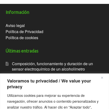
Información
Aviso legal
Política de Privacidad
Política de cookies
Últimas entradas
Composición, funcionamiento y duración de un
sensor electroquímico de un alcoholímetro
Alcoholímetro con impresora
Valoramos tu privacidad / We value your
privacy
Breathalyzer with printer
Utilizamos cookies para mejorar su experiencia de
Alcoholímetro antiarranque. Alcolock
navegación, ofrecer anuncios o contenido personalizados y
ALCOLOCK interlock breathalyzer
analizar nuestro tráfico. Al hacer clic en "Aceptar todo",