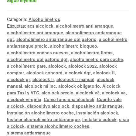
Sigue leyendo
antiarranque.
Alcolock
Categoría:
Alcoholímetros
Etiquetas:
acs alcolock
,
alcoholimetro anti arranque
,
alcoholimetro antiarranque
,
alcoholímetro antiarranque
dgt
,
alcoholimetro antiarranque obligatorio
,
alcoholimetro
antiarranque precio
,
alcoholímetro bloqueo
,
alcoholímetro coches nuevos
,
alcoholimetro flotas
,
alcoholímetro obligatorio dgt
,
alcoholímetro para coche
,
alcoholímetro pare
,
alcolock
,
alcolock 2022
,
alcolock
comprar
,
alcolock concord
,
alcolock dgt
,
alcolock fl
,
alcolock gr
,
alcolock lr
,
alcolock lr manual
,
alcolock
manual
,
alcolock mi inc
,
alcolock obligatorio
,
Alcolock
para Taxi y VTC
,
alcolock precio
,
alcolock v3
,
alcolock va
,
alcolock virginia
,
Cómo funciona alcolock
,
Cuánto vale
alcolock
,
dispositivo alcolock
,
dispositivo antiarranque
,
instalación alcoholímetro coche
,
instalación alcolock
,
Instalar alcoholímetro antiarranque
,
Instalar alcolock
,
sirac
alcolock
,
sistema alcoholímetro coches
,
sistema antiarranque