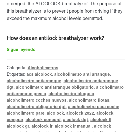
emerged: the ALCOLOCK breathalyzer. The purpose of
this breathalyzer is to prevent people from driving if they
exceed the maximum alcohol levels permitted.
How does an antilock breathalyzer
work
?
ALCOLOCK
Sigue leyendo
interlock
breathalyzer
Categoría:
Alcoholímetros
Etiquetas:
acs alcolock
,
alcoholimetro anti arranque
,
alcoholimetro antiarranque
,
alcoholímetro antiarranque
dgt
,
alcoholimetro antiarranque obligatorio
,
alcoholimetro
antiarranque precio
,
alcoholímetro bloqueo
,
alcoholímetro coches nuevos
,
alcoholimetro flotas
,
alcoholímetro obligatorio dgt
,
alcoholímetro para coche
,
alcoholímetro pare
,
alcolock
,
alcolock 2022
,
alcolock
comprar
,
alcolock concord
,
alcolock dgt
,
alcolock fl
,
alcolock gr
,
alcolock lr
,
alcolock lr manual
,
alcolock