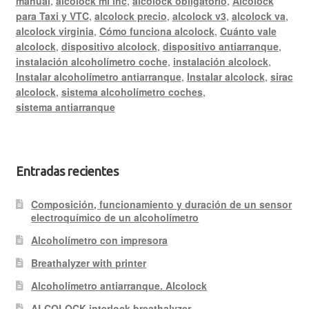
manual
,
alcolock mi inc
,
alcolock obligatorio
,
Alcolock
para Taxi y VTC
,
alcolock precio
,
alcolock v3
,
alcolock va
,
alcolock virginia
,
Cómo funciona alcolock
,
Cuánto vale
alcolock
,
dispositivo alcolock
,
dispositivo antiarranque
,
instalación alcoholímetro coche
,
instalación alcolock
,
Instalar alcoholímetro antiarranque
,
Instalar alcolock
,
sirac
alcolock
,
sistema alcoholímetro coches
,
sistema antiarranque
Entradas recientes
Composición, funcionamiento y duración de un sensor
electroquímico de un alcoholímetro
Alcoholímetro con impresora
Breathalyzer with printer
Alcoholímetro antiarranque. Alcolock
ALCOLOCK interlock breathalyzer