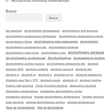
Buscar
Buscar
acs alcolock
alcoholimetro antiarranque
alcoholimetro anti arranque
alcoholimetro antiarranque obligatorio
alcoholimetro antiarranque precio
alcoholimetros para restaurantes
alcoholímetro
alcoholimetro flotas
alcoholímetro antiarranque dgt
alcoholímetro bloqueo
alcoholímetro personal
alcoholímetro para coche
alcoholímetro pare
alcoholímetro profesional
Alcoholímetros
alcoholímetros vending
alcoholímetro coches nuevos
alcoholímetro obligatorio dgt
alcolock
alcolock 2022
alcolock comprar
alcolock concord
alcolock dgt
alcolock fl
alcolock gr
alcolock lr
alcolock mi inc
alcolock obligatorio
Alcolock para Taxi y VTC
alcolock precio
alcolock v3
alcolock virginia
Cuánto vale alcolock
Cómo funciona alcolock
dispositivo alcolock
dispositivo antiarranque
instalación alcoholímetro coche
instalación alcolock
Instalar alcoholímetro antiarranque
Instalar alcolock
sirac alcolock
sistema alcoholímetro coches
sistema antiarranque
Tasa de alcoholemia
Test de alcoholemia