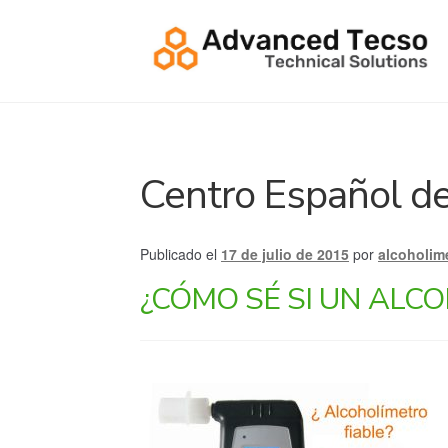
Ir
Ir
a
al
la
contenido
navegación
Centro Español de
Publicado el
17 de julio de 2015
por
alcoholim
¿CÓMO SÉ SI UN ALCO