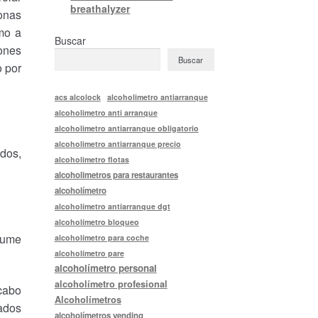
breathalyzer
sonas
mo a
Buscar
ones
Buscar
o por
acs alcolock
alcoholimetro antiarranque
alcoholimetro anti arranque
alcoholimetro antiarranque obligatorio
alcoholimetro antiarranque precio
dos,
alcoholimetro flotas
alcoholimetros para restaurantes
alcoholímetro
alcoholímetro antiarranque dgt
alcoholímetro bloqueo
asume
alcoholímetro para coche
alcoholímetro pare
alcoholímetro personal
alcoholímetro profesional
cabo
Alcoholímetros
tados
alcoholímetros vending