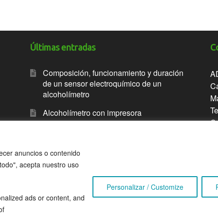
Últimas entradas
C
Composición, funcionamiento y duración
A
de un sensor electroquímico de un
Ca
alcoholímetro
M
Te
Alcoholímetro con impresora
Co
Breathalyzer with printer
Alcoholímetro antiarranque. Alcolock
recer anuncios o contenido
r todo", acepta nuestro uso
ALCOLOCK interlock breathalyzer
Personalizar / Customize
nalized ads or content, and
of