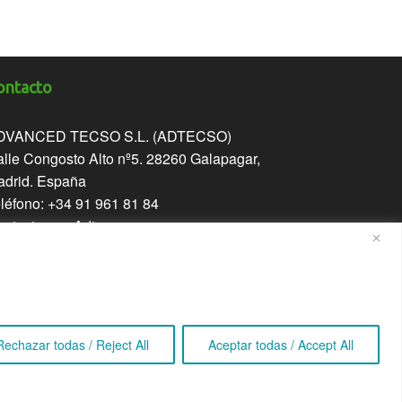
ontacto
DVANCED TECSO S.L. (ADTECSO)
lle Congosto Alto nº5. 28260 Galapagar,
adrid. España
léfono: +34 91 961 81 84
ntacta con Adtecso
Rechazar todas / Reject All
Aceptar todas / Accept All