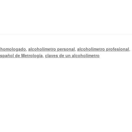
o homologado
,
alcoholímetro personal
,
alcoholímetro profesional
,
spañol de Metrología
,
claves de un alcoholímetro