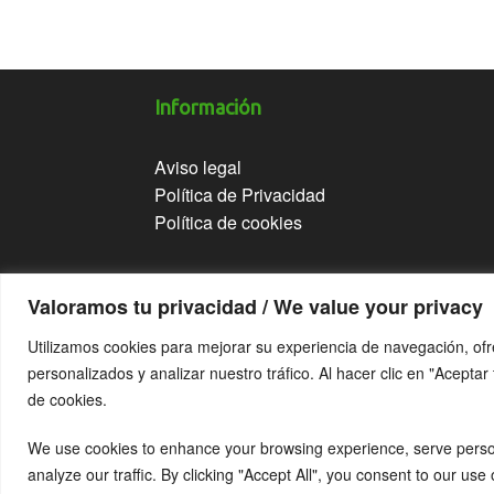
Información
Aviso legal
Política de Privacidad
Política de cookies
Valoramos tu privacidad / We value your privacy
Utilizamos cookies para mejorar su experiencia de navegación, of
personalizados y analizar nuestro tráfico. Al hacer clic en "Acepta
de cookies.
©2026 alcoholimetro.com
We use cookies to enhance your browsing experience, serve perso
www.alcoholimetro.com by Adtecso
analyze our traffic. By clicking "Accept All", you consent to our use 