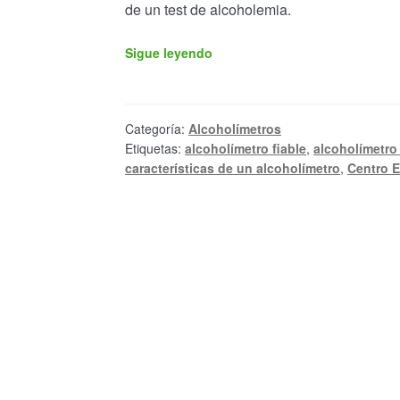
de un test de alcoholemia.
¿CÓMO
Sigue leyendo
SÉ
SI
UN
ALCOHOLÍMETRO
Categoría:
Alcoholímetros
ES
Etiquetas:
alcoholímetro fiable
,
alcoholímetr
FIABLE?
características de un alcoholímetro
,
Centro E