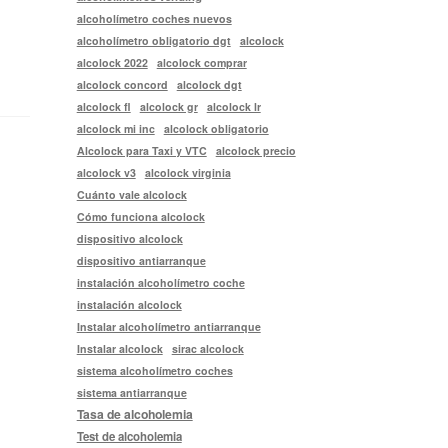
alcoholímetro coches nuevos
alcoholímetro obligatorio dgt
alcolock
alcolock 2022
alcolock comprar
alcolock concord
alcolock dgt
alcolock fl
alcolock gr
alcolock lr
alcolock mi inc
alcolock obligatorio
Alcolock para Taxi y VTC
alcolock precio
alcolock v3
alcolock virginia
Cuánto vale alcolock
Cómo funciona alcolock
dispositivo alcolock
dispositivo antiarranque
instalación alcoholímetro coche
instalación alcolock
Instalar alcoholímetro antiarranque
Instalar alcolock
sirac alcolock
sistema alcoholímetro coches
sistema antiarranque
Tasa de alcoholemia
Test de alcoholemia