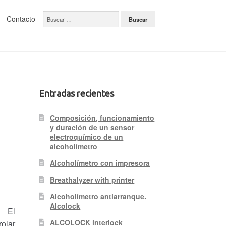
Buscar:
Contacto
Entradas recientes
Composición, funcionamiento
y duración de un sensor
electroquímico de un
alcoholímetro
Alcoholímetro con impresora
Breathalyzer with printer
Alcoholímetro antiarranque.
Alcolock
?
El
ALCOLOCK interlock
rolar