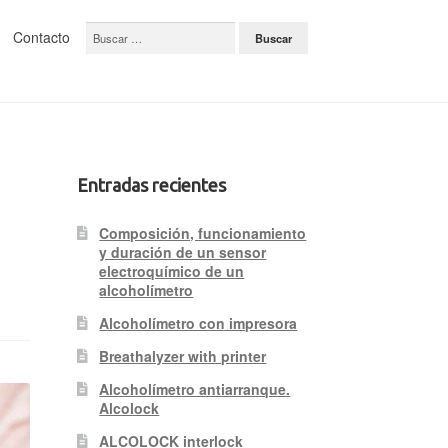
Buscar:
Contacto
Entradas recientes
Composición, funcionamiento
y duración de un sensor
electroquímico de un
alcoholímetro
Alcoholímetro con impresora
Breathalyzer with printer
Alcoholímetro antiarranque.
Alcolock
ALCOLOCK interlock