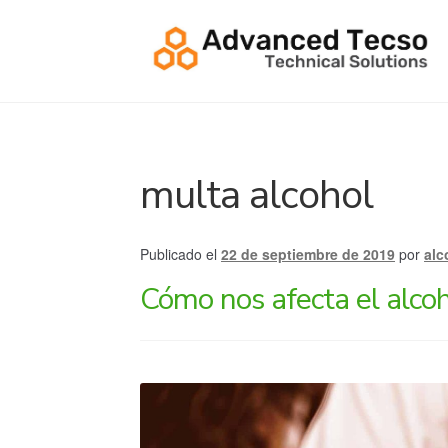
Ir
Ir
a
al
la
contenido
navegación
multa alcohol
Publicado el
22 de septiembre de 2019
por
alc
Cómo nos afecta el alcoh