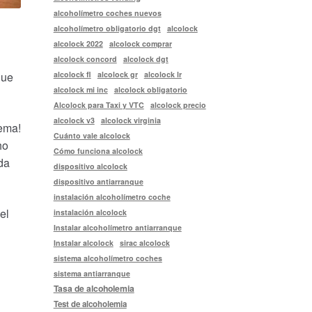
alcoholímetro coches nuevos
alcoholímetro obligatorio dgt
alcolock
alcolock 2022
alcolock comprar
alcolock concord
alcolock dgt
alcolock fl
alcolock gr
alcolock lr
que
alcolock mi inc
alcolock obligatorio
Alcolock para Taxi y VTC
alcolock precio
alcolock v3
alcolock virginia
lema!
Cuánto vale alcolock
ho
Cómo funciona alcolock
da
dispositivo alcolock
dispositivo antiarranque
instalación alcoholímetro coche
el
instalación alcolock
Instalar alcoholímetro antiarranque
Instalar alcolock
sirac alcolock
sistema alcoholímetro coches
sistema antiarranque
Tasa de alcoholemia
Test de alcoholemia